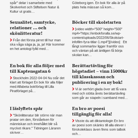
spår" delar i samarbete med
Göteborg igen. En bok för alla är på
Skolverket och Stiftelsen Natur &
plats hela mässan så kom…
Kultur ut gratis…
Sexualitet, samtycke,
Böcker till skolstarten
relationer … och
[video width="500" height="500"
skönlitteratur!
mp4="https://enbokforalla.se/wp-
content/uploads/2022/06/Skolstart-
Från det första pirret till hur man
infofilm-fyra-titlar-1.mp4"][/video] Ett
ska våga säga ja, ja, ja! Här kommer
långt sommarlov ligger framför oss
en het antologi fylld med…
och väntan på att äntligen få börja
skolan kan…
En bok för alla följer med
Berättartävling för
till Kaptensgatan 6
högstadiet – vinn 15000kr
till klasskassan och
Stockholm 2022-04-04 Nu står det
publicering i en ny bok!
klart att förlaget En bok för alla följer
med Alfabeta bokförlag till Lilla
Vi är oerhört glada över att få vara
Piratförlaget på…
med och stötta årets berättartävling
som går av stapeln i samband med…
I läslyftets spår
En bro av poesi
tillgänglig för alla!
"Skönlitteratur blir större när man
pratar om den, förståelsen för
Visste du att diktantologin En bro
människan och innehållet blir så
av poesi som skänks till alla elever i
mycket rikare." Tidningen Läraren
förskoleklass även finns som talbok
skriver…
och…