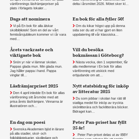
vänförenings läsfrämjarpriser på
delta i årsmötet 2026. Mötet sker kl…
plats i förlagets lokaler…
Dags att nominera
En bok för alla fyller 50!
Vi på En bok för alla älskar
Om du kikar högst upp på denna
skolbibliotek! Som en del av vårt
sida ser du att vi har gjort en liten
femtioårsjubileum kommer vi i år vara
uppdatering till vår klassiska…
med…
Årets vackraste och
Vill du besöka
viktigaste bok
bokmässan i Göteborg?
Snön yr när vi lämnar skolan.
Nästa vecka, den 1 september, får
Pappas glada mun. Min glada mun.
alla medlemmar i En bok för allas
Jag håller pappa i hand. Pappa
vänförening ett utskick med
vinglar till…
erbjudande om att…
Läsfrämjarpriset 2025
Nytt statsbidrag för inköp
av litteratur 2025
Den 4 april inledde En bok för allas
vänförening sitt årsmöte med att
Du som jobbar i skolan har rätt till
prisa årets läsfrämjare. Vinnarna är
statliga medel för inköp av tryckta
illustratören och…
skönlitterära och facklitterära böcker.
Bidraget kan…
En dag om poesi
Peter Pan-priset har fyllt
25 år!
Svenska Akademien bjöd in lärare
på alla stadier, skol- och
Peter Pan-priset delas ut av IBBY
folkbibliotekarier, skolledare och
Sverige som arbetar för att sprida