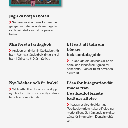
Jag ska börja skolan
Sommarlovet är över för den här
gången och det är äntligen dags för
skolstart. Vad kan väl då passa
bättre…
Min första läsdagbok
Ett sätt att tala om
böcker –
Äntligen en riktigt fin läsdagbok för
boksamtalsguide
barn! Vår nya läsdagbok riktar sig till
barn i åldrarna 6-9 år - tänk…
Ett sätt att tala om böcker är en
enkel och innehållsrik guide för
boksamtal. Den är fri att använda,
skriva ut…
Nya böcker och fri frakt!
Läsa för integration får
medel från
Vi blir alltid lika glada när vi släpper
Postkodlotteriets
nya böcker eftersom ni äntligen kan
ta del av dem. Och det…
Kulturstiftelse
I dagarna blev det klart att
Postkodlotteriets kulturstiftelse ger
medel till det läsfrämjande projektet
Läsa för integration! Detta innebär
att…