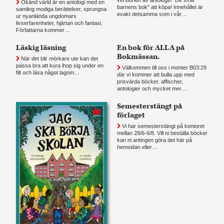
Okänd värld är en antologi med en
barnens bok" att köpa! Innehållet är
samling modiga berättelser, sprungna
exakt detsamma som i vår…
ur nyanlända ungdomars
livserfarenheter, hjärtan och fantasi.
Författarna kommer…
Läskig läsning
En bok för ALLA på
Bokmässan.
När det blir mörkare ute kan det
passa bra att kura ihop sig under en
Välkommen till oss i monter B03:29
filt och läsa något lagom…
där vi kommer att bulla upp med
prisvärda böcker, affischer,
antologier och mycket mer.…
Semesterstängt på
förlaget
Vi har semesterstängt på kontoret
mellan 28/6-6/8. Vill ni beställa böcker
kan ni antingen göra det här på
hemsidan eller…