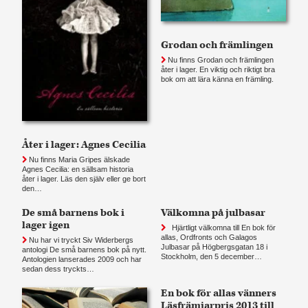
Grodan och främlingen
Nu finns Grodan och främlingen
åter i lager. En viktig och riktigt bra
bok om att lära känna en främling.
Åter i lager: Agnes Cecilia
Nu finns Maria Gripes älskade
Agnes Cecilia: en sällsam historia
åter i lager. Läs den själv eller ge bort
den…
De små barnens bok i
Välkomna på julbasar
lager igen
Hjärtligt välkomna till En bok för
allas, Ordfronts och Galagos
Nu har vi tryckt Siv Widerbergs
Julbasar på Högbergsgatan 18 i
antologi De små barnens bok på nytt.
Stockholm, den 5 december…
Antologien lanserades 2009 och har
sedan dess tryckts…
En bok för allas vänners
Läsfrämjarpris 2013 till