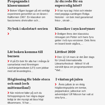
Propaganda i
Är du redo för en
klassrummet
superrolig höst?
Boken Vågen bygger på ett verkligt
Vi tar nya tag i höst och inleder
experiment genomfört av en lärare i
med peppiga samlingen Roliga
Kalifornien 1967. En klassiker om
historier - en bok med garanterad
fascismens drivkrafter och…
fniss-, skratt-…
Ny bok i skolstart-serien
Klassiker i nya kostymer
Äntligen finns den klassiska
rimsagan om Petter och hans fyra
getter i två nya versioner. Dels finns
en board book-utgåva,…
Låt boken komma till
Littfest 2020
barnen
Den 12-14 mars är det åter dags
för Umeå Internationella
Vi på En bok för alla har i många år
Littearturfestival - littfest! Vi vill
samarbetat med föreningen
särskilt tipsa om programpunkten
Läsfrämjarinstitutet (LFI) som jobbar
"Vad…
med att levandegöra…
Högläsning för både stora
I väntan på julen
och små (och
Årets julbok är en riktig
mittemellan!)
högläsningspärla om tomtar,
pepparkakor, julbockar och
När mörkret faller på och du
adventsljus! Ulf Nilsson har valt ut
förhoppningsvis har några dagar
sina fyra…
ledigt är det mysigt att läsa högt
tillsammans. Vi har…