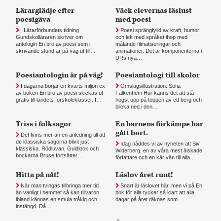
Lärarglädje efter
Väck elevernas läslust
poesigåva
med poesi
Lärarförbundets tidning
Poesi sprängfylld av kraft, humor
Gundskolläraren skriver om
och lek med språket ihop med
antologin En bro av poesi som i
målande filmatiseringar och
skrivande stund är på väg ut till…
animationer. Det är komponenterna i
URs nya…
Poesiantologin är på väg!
Poesiantologi till skolor
I dagarna börjar en kvarts miljon ex
Omslagsillustration: Sofia
av boken En bro av poesi skickas ut
Falkenhem Hur känns det att stå
gratis till landets förskoleklasser. I…
högst upp på toppen av ett berg och
blicka ned i den…
Triss i folksagor
En barnens förkämpe har
gått bort.
Det finns mer än en anledning till att
de klassiska sagorna blivit just
Idag nåddes vi av nyheten att Siv
klassiska. Rödluvan, Guldlock och
Widerberg, en av våra mest älskade
bockarna Bruse fortsätter…
författare och en kär vän till alla…
Hitta på nåt!
Läslov året runt!
När man tvingas tillbringa mer tid
Snart är läslovet här, men vi på En
än vanligt i hemmet så kan tillvaron
bok för alla tycker så klart att alla
ibland kännas en smula tråkig och
dagar på året räknas som…
instängd. Då…