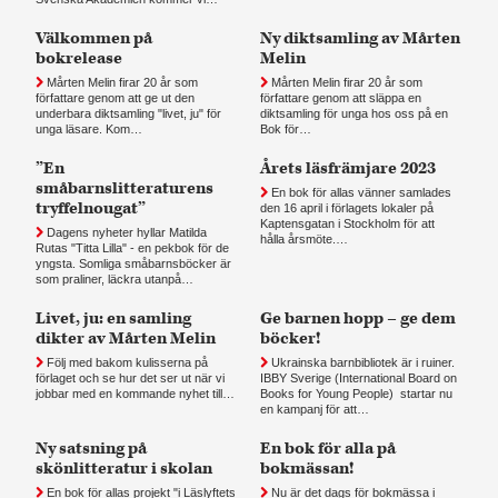
Välkommen på
Ny diktsamling av Mårten
bokrelease
Melin
Mårten Melin firar 20 år som
Mårten Melin firar 20 år som
författare genom att ge ut den
författare genom att släppa en
underbara diktsamling "livet, ju" för
diktsamling för unga hos oss på en
unga läsare. Kom…
Bok för…
”En
Årets läsfrämjare 2023
småbarnslitteraturens
En bok för allas vänner samlades
tryffelnougat”
den 16 april i förlagets lokaler på
Kaptensgatan i Stockholm för att
Dagens nyheter hyllar Matilda
hålla årsmöte.…
Rutas "Titta Lilla" - en pekbok för de
yngsta. Somliga småbarnsböcker är
som praliner, läckra utanpå…
Livet, ju: en samling
Ge barnen hopp – ge dem
dikter av Mårten Melin
böcker!
Följ med bakom kulisserna på
Ukrainska barnbibliotek är i ruiner.
förlaget och se hur det ser ut när vi
IBBY Sverige (International Board on
jobbar med en kommande nyhet till…
Books for Young People) startar nu
en kampanj för att…
Ny satsning på
En bok för alla på
skönlitteratur i skolan
bokmässan!
En bok för allas projekt "i Läslyftets
Nu är det dags för bokmässa i