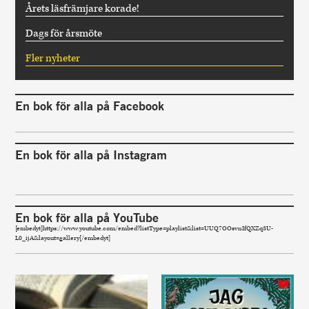
Årets läsfrämjare korade!
Dags för årsmöte
Fler nyheter
En bok för alla på Facebook
En bok för alla på Instagram
En bok för alla på YouTube
[embedyt]https://www.youtube.com/embed?listType=playlist&list=UUQ7OOsvnIfQXZq3U-
L0_ijA&layout=gallery[/embedyt]