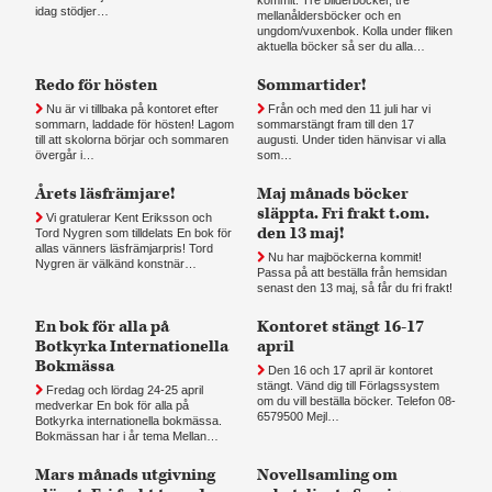
idag stödjer…
mellanåldersböcker och en
ungdom/vuxenbok. Kolla under fliken
aktuella böcker så ser du alla…
Redo för hösten
Sommartider!
Nu är vi tillbaka på kontoret efter
Från och med den 11 juli har vi
sommarn, laddade för hösten! Lagom
sommarstängt fram till den 17
till att skolorna börjar och sommaren
augusti. Under tiden hänvisar vi alla
övergår i…
som…
Årets läsfrämjare!
Maj månads böcker
släppta. Fri frakt t.om.
Vi gratulerar Kent Eriksson och
den 13 maj!
Tord Nygren som tilldelats En bok för
allas vänners läsfrämjarpris! Tord
Nu har majböckerna kommit!
Nygren är välkänd konstnär…
Passa på att beställa från hemsidan
senast den 13 maj, så får du fri frakt!
En bok för alla på
Kontoret stängt 16-17
Botkyrka Internationella
april
Bokmässa
Den 16 och 17 april är kontoret
stängt. Vänd dig till Förlagssystem
Fredag och lördag 24-25 april
om du vill beställa böcker. Telefon 08-
medverkar En bok för alla på
6579500 Mejl…
Botkyrka internationella bokmässa.
Bokmässan har i år tema Mellan…
Mars månads utgivning
Novellsamling om