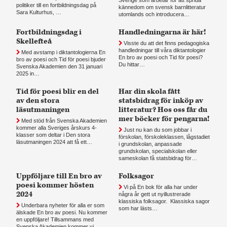
politiker till en fortbildningsdag på
kännedom om svensk barnlitteratur
Sara Kulturhus, …
utomlands och introducera…
Fortbildningsdag i
Handledningarna är här!
Skellefteå
Visste du att det finns pedagogiska
handledningar till våra diktantologier
Med avstamp i diktantologierna En
En bro av poesi och Tid för poesi?
bro av poesi och Tid för poesi bjuder
Du hittar…
Svenska Akademien den 31 januari
2025 in…
Tid för poesi blir en del
Har din skola fått
av den stora
statsbidrag för inköp av
läsutmaningen
litteratur? Hos oss får du
mer böcker för pengarna!
Med stöd från Svenska Akademien
kommer alla Sveriges årskurs 4-
Just nu kan du som jobbar i
klasser som deltar i Den stora
förskolan, förskoleklassen, lågstadiet
läsutmaningen 2024 att få ett…
i grundskolan, anpassade
grundskolan, specialskolan eller
sameskolan få statsbidrag för…
Uppföljare till En bro av
Folksagor
poesi kommer hösten
Vi på En bok för alla har under
2024
några år gett ut nyillustrerade
klassiska folksagor. Klassiska sagor
Underbara nyheter för alla er som
som har lästs…
älskade En bro av poesi. Nu kommer
en uppföljare! Tillsammans med
Svenska Akademien kommer vi…