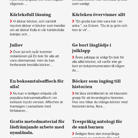
någonsin.…
som vanligt.
Kärleksfull läsning
Kärleken övervinner allt
Vi älskar böcker, och särskilt
”En groda kan inte vara kär i en
mycket älskar vi böcker som handlar
anka ”, sa Grisen. ”Du är ju grön och
om att älska! Kolla in vår kärleksfulla
hon är vit”…
boktips och…
Jullov
Ge bort läsglädje i
julklapp
Över jul och nyår kommer
redaktionen på En bok för alla att
Årets julklapp är enligt En bok för
vara obemannad, men du kan
alla alltid böcker, så varför inte ge
fortfarande beställa böcker…
bort en bokprenumeration till någon
du…
En boksamtalsaffisch för
Böcker som ingång till
alla!
historien
Nu kan vi äntligen erbjuda vår
Att läsa skönlitterärt är ett klassiskt
populära boksamtalsaffisch i en
grepp för att levandegöra historien.
exklusiv tryckt version. Affischen är
Hos oss hittar du många böcker med
framtagen i samarbete med
historiskt tema, flera…
författaren…
Gratis metodmaterial för
Trespråkig antologi för
läsfrämjande arbete med
de små barnen
nyanlända.
Äntligen finns den trespråkiga
versionen av antologin "De små