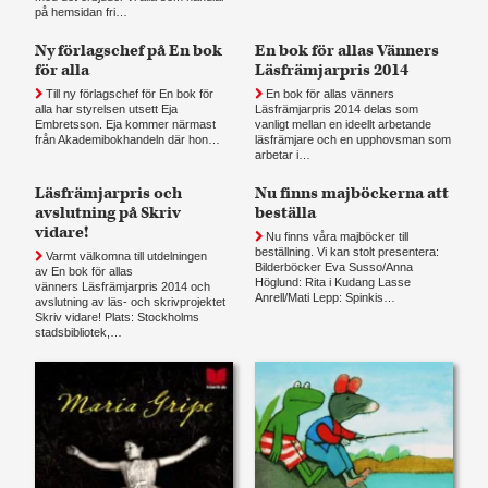
på hemsidan fri…
Ny förlagschef på En bok
En bok för allas Vänners
för alla
Läsfrämjarpris 2014
Till ny förlagschef för En bok för
En bok för allas vänners
alla har styrelsen utsett Eja
Läsfrämjarpris 2014 delas som
Embretsson. Eja kommer närmast
vanligt mellan en ideellt arbetande
från Akademibokhandeln där hon…
läsfrämjare och en upphovsman som
arbetar i…
Läsfrämjarpris och
Nu finns majböckerna att
avslutning på Skriv
beställa
vidare!
Nu finns våra majböcker till
beställning. Vi kan stolt presentera:
Varmt välkomna till utdelningen
Bilderböcker Eva Susso/Anna
av En bok för allas
Höglund: Rita i Kudang Lasse
vänners Läsfrämjarpris 2014 och
Anrell/Mati Lepp: Spinkis…
avslutning av läs- och skrivprojektet
Skriv vidare! Plats: Stockholms
stadsbibliotek,…