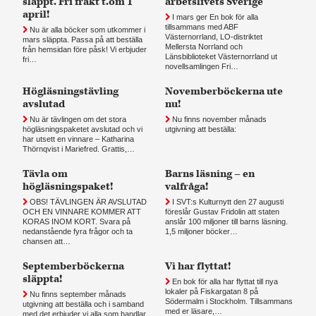
släppt. Fri frakt t.om 1
arbetslivets Sverige
april!
I mars ger En bok för alla
tillsammans med ABF
Nu är alla böcker som utkommer i
Västernorrland, LO-distriktet
mars släppta. Passa på att beställa
Mellersta Norrland och
från hemsidan före påsk! Vi erbjuder
Länsbiblioteket Västernorrland ut
fri…
novellsamlingen Fri…
Högläsningstävling
Novemberböckerna ute
avslutad
nu!
Nu är tävlingen om det stora
Nu finns november månads
högläsningspaketet avslutad och vi
utgivning att beställa:
har utsett en vinnare – Katharina
Thörnqvist i Mariefred. Grattis,…
Tävla om
Barns läsning – en
högläsningspaket!
valfråga!
OBS! TÄVLINGEN ÄR AVSLUTAD
I SVT:s Kulturnytt den 27 augusti
OCH EN VINNARE KOMMER ATT
föreslår Gustav Fridolin att staten
KORAS INOM KORT. Svara på
anslår 100 miljoner till barns läsning.
nedanstående fyra frågor och ta
1,5 miljoner böcker…
chansen att…
Septemberböckerna
Vi har flyttat!
släppta!
En bok för alla har flyttat till nya
lokaler på Fiskargatan 8 på
Nu finns september månads
Södermalm i Stockholm. Tillsammans
utgivning att beställa och i samband
med er läsare,…
med det erbjuder vi alla som handlar