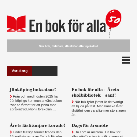
Varukorg
Jönköping boksatsar!
En bok för alla + Årets
skolbibliotek = sant!
Från och med hösten 2025 har
Jönköpings kommun använt boken
När folk fyller jämnt är det vanligt
"Var är tårtan" för att jobba med
att bjuda på fest. Man kanske låter
språkintroduktion i förskolan.…
tillställningen vara lite mer storslagen
än…
Årets läsfrämjare korade!
Dags för årsmöte
Under festliga former firades den
Du som är medlem i En bok för
16 april vinnarna av En bok för allas
allas vänförening är välkommen att