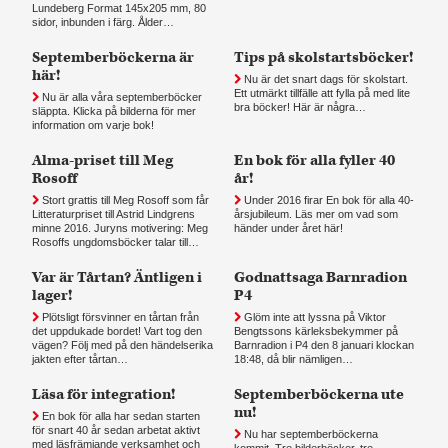
Lundeberg Format 145x205 mm, 80
sidor, inbunden i färg. Ålder…
Septemberböckerna är
Tips på skolstartsböcker!
här!
Nu är det snart dags för skolstart.
Ett utmärkt tillfälle att fylla på med lite
Nu är alla våra septemberböcker
bra böcker! Här är några…
släppta. Klicka på bilderna för mer
information om varje bok!
Alma-priset till Meg
En bok för alla fyller 40
Rosoff
år!
Stort grattis till Meg Rosoff som får
Under 2016 firar En bok för alla 40-
Litteraturpriset till Astrid Lindgrens
årsjubileum. Läs mer om vad som
minne 2016. Juryns motivering: Meg
händer under året här!
Rosoffs ungdomsböcker talar till…
Var är Tårtan? Äntligen i
Godnattsaga Barnradion
lager!
P4
Plötsligt försvinner en tårtan från
Glöm inte att lyssna på Viktor
det uppdukade bordet! Vart tog den
Bengtssons kärleksbekymmer på
vägen? Följ med på den händelserika
Barnradion i P4 den 8 januari klockan
jakten efter tårtan…
18:48, då blir nämligen…
Läsa för integration!
Septemberböckerna ute
nu!
En bok för alla har sedan starten
för snart 40 år sedan arbetat aktivt
Nu har septemberböckerna
med läsfrämjande verksamhet och
kommit. Tre bilderböcker, tre