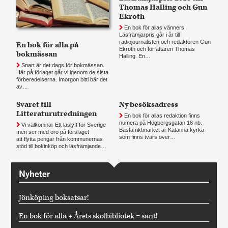
Thomas Halling och Gun
Ekroth
En bok för allas vänners
Läsfrämjarpris går i år till
radiojournalisten och redaktören Gun
En bok för alla på
Ekroth och författaren Thomas
bokmässan
Halling. En…
Snart är det dags för bokmässan.
Här på förlaget går vi igenom de sista
förberedelserna. Imorgon bitti bär det
av…
Svaret till
Ny besöksadress
Litteraturutredningen
En bok för allas redaktion finns
numera på Högbergsgatan 18 nb.
Vi välkomnar Ett läslyft för Sverige
Bästa riktmärket är Katarina kyrka
men ser med oro på förslaget
som finns tvärs över…
att flytta pengar från kommunernas
stöd till bokinköp och läsfrämjande…
Nyheter
Jönköping boksatsar!
En bok för alla + Årets skolbibliotek = sant!