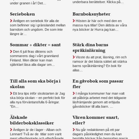
underbara berättelser. Klicka på…
under granen i år! Det…
Serieboken
Barnboksnyheter
Äntligen en seriebok för alla de
Hösten är här och med den en
som befinner sig i gränslandet mellan
massa nya titlar! Den äldsta av våra
barndom och ungdom. De som inte
nya böcker är Hurra jag kan…
längre är…
Sommar + dikter = sant
Stärk dina barns
språkinlärning
Den 6 juli firas diktens och
sommarens dag i vårt grannland
Visste du att prat, läsning, rim och
Finland. Men dikter kan man
ramsor är det bästa sättet att stärka
självklart läsa alla dagar om…
barns språkinlärning? En bok för
allas…
Till alla som ska börja i
En gåvobok som passar
skolan
fler
Ett bra tips inför skolstarten är Jag
I många kommuner har man valt
ska börja skolan – en perfekt bok för
att påbörja arbetet med det tidigaste
alla nya förväntansfulla 6-åringar.
läsfrämjande genom att erbjuda
”En…
gåvoböcker till alla barn. …
Älskade
Våren kommer snart,
bilderboksklassiker
eller?
Äntligen är de i lager - Alban och
Nu går redaktionen på ett par
Lennart! Två av de titlar som varit
dagars påskledighet men du kan
mest efterlängtade och efterfrågade
beställa böcker från hemsidan precis