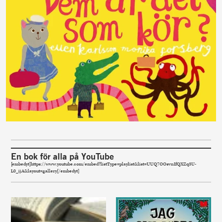
En bok för alla på YouTube
[embedyt]https://www.youtube.com/embed?listType=playlist&list=UUQ7OOsvnIfQXZq3U-
L0_ijA&layout=gallery[/embedyt]