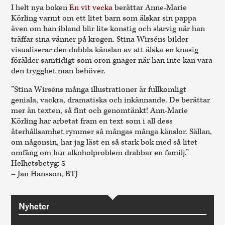
I helt nya boken
En vit vecka
berättar Anne-Marie
Körling varmt om ett litet barn som älskar sin pappa
även om han ibland blir lite konstig och slarvig när han
träffar sina vänner på krogen. Stina Wirséns bilder
visualiserar den dubbla känslan av att älska en knasig
förälder samtidigt som oron gnager när han inte kan vara
den trygghet man behöver.
”Stina Wirséns många illustrationer är fullkomligt
geniala, vackra, dramatiska och inkännande. De berättar
mer än texten, så fint och genomtänkt! Ann-Marie
Körling har arbetat fram en text som i all dess
återhållsamhet rymmer så mångas många känslor. Sällan,
om någonsin, har jag läst en så stark bok med så litet
omfång om hur alkoholproblem drabbar en familj.”
Helhetsbetyg: 5
– Jan Hansson, BTJ
Nyheter