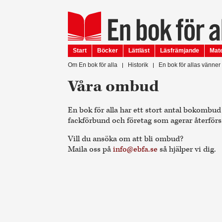
Start
Böcker
Lättläst
Läsfrämjande
Mate
Om En bok för alla
Historik
En bok för allas vänner
Våra ombud
En bok för alla har ett stort antal bokombud 
fackförbund och företag som agerar återförsä
Vill du ansöka om att bli ombud?
Maila oss på
info@ebfa.se
så hjälper vi dig.