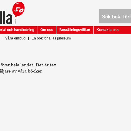
rial och handledning
Om oss
Beställningsvillkor
Kontakta oss
Våra ombud
En bok för allas jubileum
över hela landet. Det är tex
ljare av våra böcker.