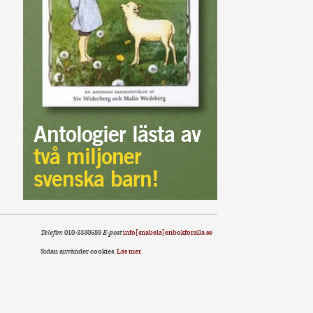
Antologier lästa av
två miljoner
svenska barn!
Telefon
010-3330589
E-post
info[snabela]enbokforalla.se
Sidan använder cookies.
Läs mer
.