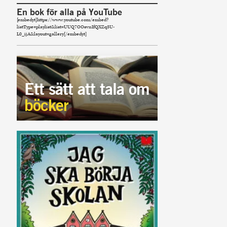
En bok för alla på YouTube
[embedyt]https://www.youtube.com/embed?
listType=playlist&list=UUQ7OOsvnIfQXZq3U-
L0_ijA&layout=gallery[/embedyt]
Ett sätt att tala om
böcker