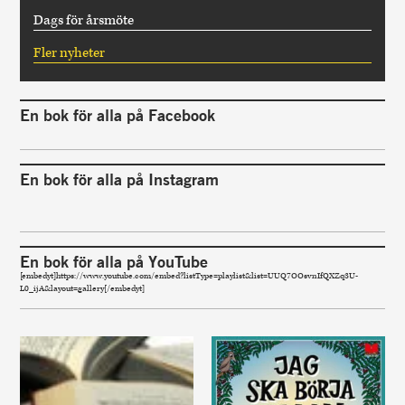
Dags för årsmöte
Fler nyheter
En bok för alla på Facebook
En bok för alla på Instagram
En bok för alla på YouTube
[embedyt]https://www.youtube.com/embed?listType=playlist&list=UUQ7OOsvnIfQXZq3U-
L0_ijA&layout=gallery[/embedyt]