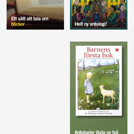
Ett sätt att tala om
böcker
Helt ny antologi!
Antologier lästa av två