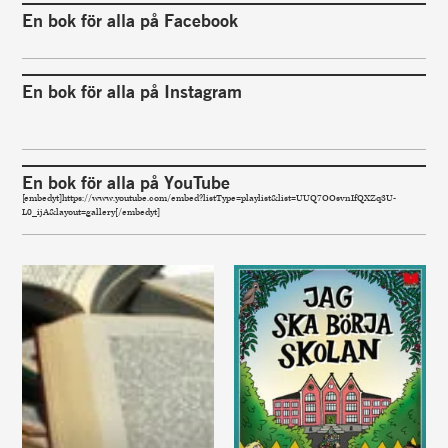
En bok för alla på Facebook
En bok för alla på Instagram
En bok för alla på YouTube
[embedyt]https://www.youtube.com/embed?listType=playlist&list=UUQ7OOsvnIfQXZq3U-
L0_ijA&layout=gallery[/embedyt]