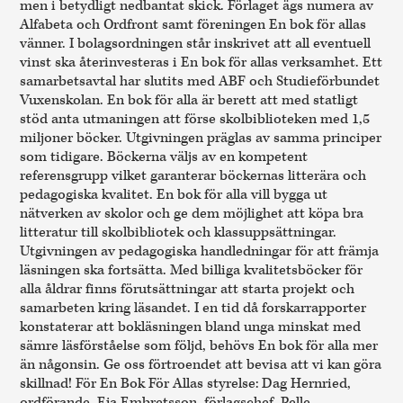
men i betydligt nedbantat skick. Förlaget ägs numera av
Alfabeta och Ordfront samt föreningen En bok för allas
vänner. I bolagsordningen står inskrivet att all eventuell
vinst ska återinvesteras i En bok för allas verksamhet. Ett
samarbetsavtal har slutits med ABF och Studieförbundet
Vuxenskolan. En bok för alla är berett att med statligt
stöd anta utmaningen att förse skolbiblioteken med 1,5
miljoner böcker. Utgivningen präglas av samma principer
som tidigare. Böckerna väljs av en kompetent
referensgrupp vilket garanterar böckernas litterära och
pedagogiska kvalitet. En bok för alla vill bygga ut
nätverken av skolor och ge dem möjlighet att köpa bra
litteratur till skolbibliotek och klassuppsättningar.
Utgivningen av pedagogiska handledningar för att främja
läsningen ska fortsätta. Med billiga kvalitetsböcker för
alla åldrar finns förutsättningar att starta projekt och
samarbeten kring läsandet. I en tid då forskarrapporter
konstaterar att bokläsningen bland unga minskat med
sämre läsförståelse som följd, behövs En bok för alla mer
än någonsin. Ge oss förtroendet att bevisa att vi kan göra
skillnad! För En Bok För Allas styrelse: Dag Hernried,
ordförande, Eja Embretsson, förlagschef, Pelle