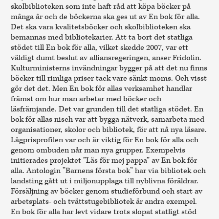
skolbiblioteken som inte haft råd att köpa böcker på
många år och de böckerna ska ges ut av En bok för alla.
Det ska vara kvalitetsböcker och skolbiblioteken ska
bemannas med bibliotekarier. Att ta bort det statliga
stödet till En bok för alla, vilket skedde 2007, var ett
väldigt dumt beslut av alliansregeringen, anser Fridolin.
Kulturministerns invändningar bygger på att det nu finns
böcker till rimliga priser tack vare sänkt moms. Och visst
gör det det. Men En bok för allas verksamhet handlar
främst om hur man arbetar med böcker och
läsfrämjande. Det var grunden till det statliga stödet. En
bok för allas nisch var att bygga nätverk, samarbeta med
organisationer, skolor och bibliotek, för att nå nya läsare.
Lågprisprofilen var och är viktig för En bok för alla och
genom ombuden når man nya grupper. Exempelvis
initierades projektet ”Läs för mej pappa” av En bok för
alla. Antologin ”Barnens första bok” har via bibliotek och
landsting gått ut i miljonupplaga till nyblivna föräldrar.
Försäljning av böcker genom studieförbund och start av
arbetsplats- och tvättstugebibliotek är andra exempel.
En bok för alla har levt vidare trots slopat statligt stöd