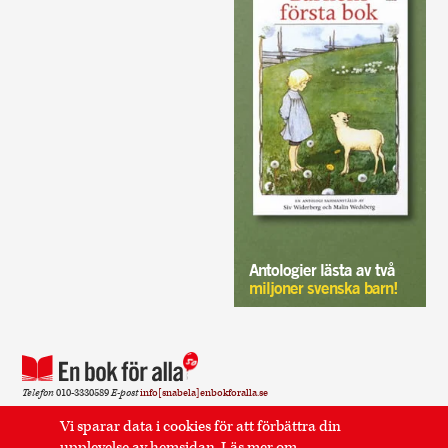
Antologier lästa av två
miljoner svenska barn!
Telefon
010-3330589
E-post
info[snabela]enbokforalla.se
Sidan använder cookies.
Läs mer
.
Vi sparar data i cookies för att förbättra din
upplevelse av hemsidan.
Läs mer
om