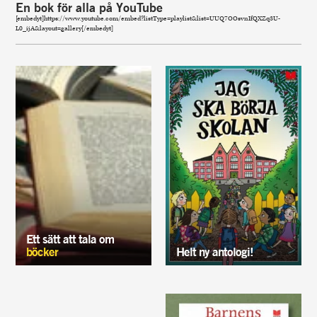
En bok för alla på YouTube
[embedyt]https://www.youtube.com/embed?listType=playlist&list=UUQ7OOsvnIfQXZq3U-
L0_ijA&layout=gallery[/embedyt]
Ett sätt att tala om
böcker
Helt ny antologi!