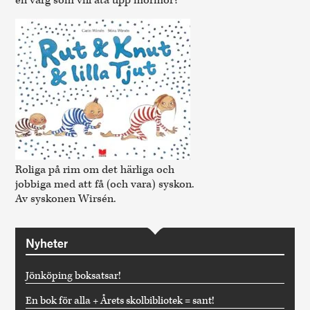
en varg som vill äta upp mormor?
Roliga på rim om det härliga och
jobbiga med att få (och vara) syskon.
Av syskonen Wirsén.
Nyheter
Jönköping boksatsar!
En bok för alla + Årets skolbibliotek = sant!