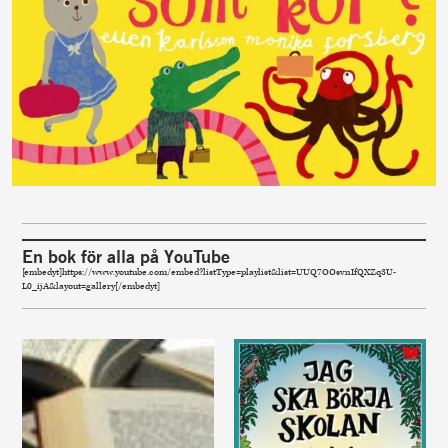
En bok för alla på YouTube
[embedyt]https://www.youtube.com/embed?listType=playlist&list=UUQ7OOsvnIfQXZq3U-
L0_ijA&layout=gallery[/embedyt]