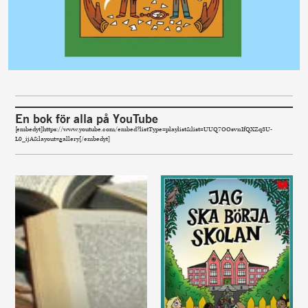
En bok för alla på YouTube
[embedyt]https://www.youtube.com/embed?listType=playlist&list=UUQ7OOsvnIfQXZq3U-
L0_ijA&layout=gallery[/embedyt]