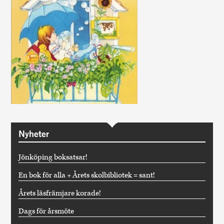
Nyheter
Jönköping boksatsar!
En bok för alla + Årets skolbibliotek = sant!
Årets läsfrämjare korade!
Dags för årsmöte