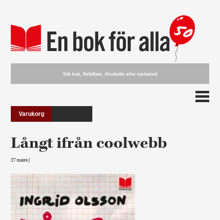
Varukorg
Långt ifrån coolwebb
27 mars |