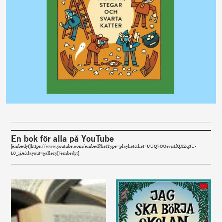
En bok för alla på YouTube
[embedyt]https://www.youtube.com/embed?listType=playlist&list=UUQ7OOsvnIfQXZq3U-
L0_ijA&layout=gallery[/embedyt]