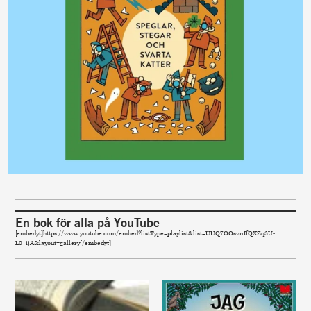
En bok för alla på YouTube
[embedyt]https://www.youtube.com/embed?listType=playlist&list=UUQ7OOsvnIfQXZq3U-
L0_ijA&layout=gallery[/embedyt]