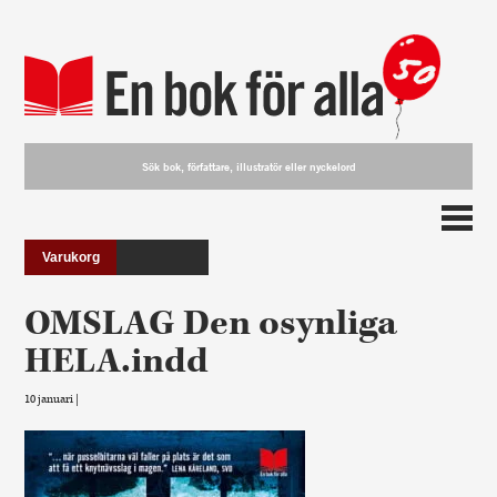
Varukorg
OMSLAG Den osynliga
HELA.indd
10 januari |