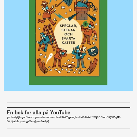
En bok för alla på YouTube
[embedyt]https://www.youtube.com/embed?listType=playlist&list=UUQ7OOsvnIfQXZq3U-
L0_ijA&layout=gallery[/embedyt]