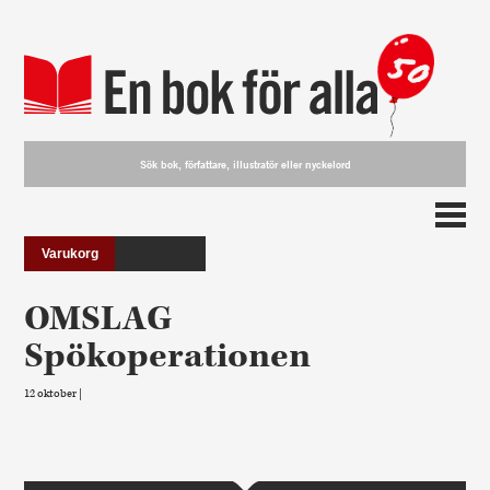
Varukorg
OMSLAG
Spökoperationen
12 oktober |