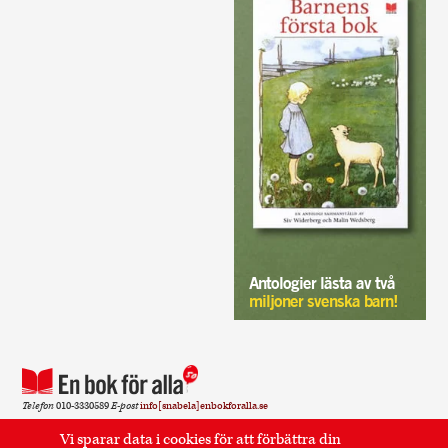
Antologier lästa av två
miljoner svenska barn!
Telefon
010-3330589
E-post
info[snabela]enbokforalla.se
Sidan använder cookies.
Läs mer
.
Vi sparar data i cookies för att förbättra din