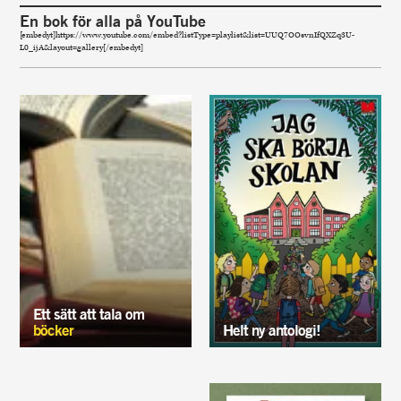
En bok för alla på YouTube
[embedyt]https://www.youtube.com/embed?listType=playlist&list=UUQ7OOsvnIfQXZq3U-
L0_ijA&layout=gallery[/embedyt]
Ett sätt att tala om
böcker
Helt ny antologi!