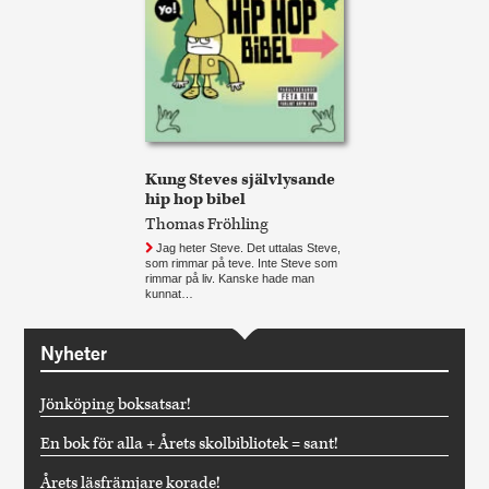
Kung Steves självlysande
hip hop bibel
Thomas Fröhling
Jag heter Steve. Det uttalas Steve,
som rimmar på teve. Inte Steve som
rimmar på liv. Kanske hade man
kunnat…
Nyheter
Jönköping boksatsar!
En bok för alla + Årets skolbibliotek = sant!
Årets läsfrämjare korade!