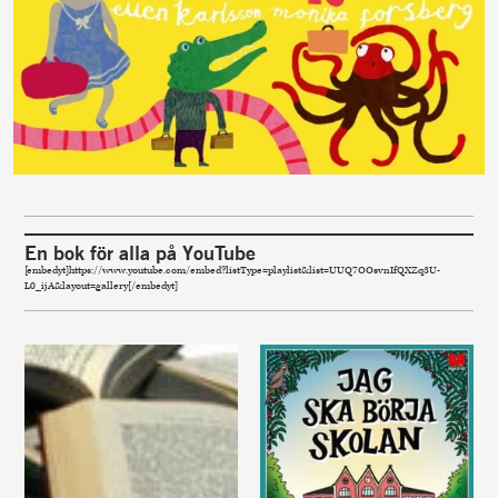
En bok för alla på YouTube
[embedyt]https://www.youtube.com/embed?listType=playlist&list=UUQ7OOsvnIfQXZq3U-
L0_ijA&layout=gallery[/embedyt]