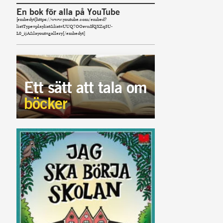
En bok för alla på YouTube
[embedyt]https://www.youtube.com/embed?
listType=playlist&list=UUQ7OOsvnIfQXZq3U-
L0_ijA&layout=gallery[/embedyt]
Ett sätt att tala om
böcker