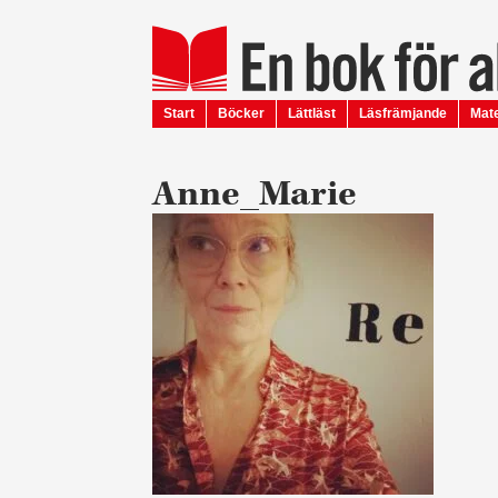
Start
Böcker
Lättläst
Läsfrämjande
Mate
Anne_Marie