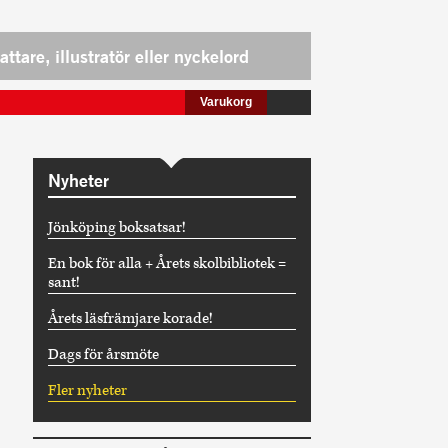
Varukorg
Nyheter
Jönköping boksatsar!
En bok för alla + Årets skolbibliotek =
sant!
Årets läsfrämjare korade!
Dags för årsmöte
Fler nyheter