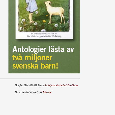
Antologier lästa av
två miljoner
svenska barn!
Telefon
010-3330589
E-post
info[snabela]enbokforalla.se
Sidan använder cookies.
Läs mer
.