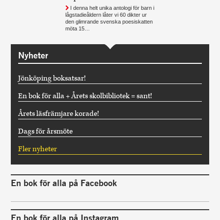
I denna helt unika antologi för barn i
lågstadieåldern låter vi 60 dikter ur
den glimrande svenska poesiskatten
möta 15…
Nyheter
Jönköping boksatsar!
En bok för alla + Årets skolbibliotek = sant!
Årets läsfrämjare korade!
Dags för årsmöte
Fler nyheter
En bok för alla på Facebook
En bok för alla på Instagram