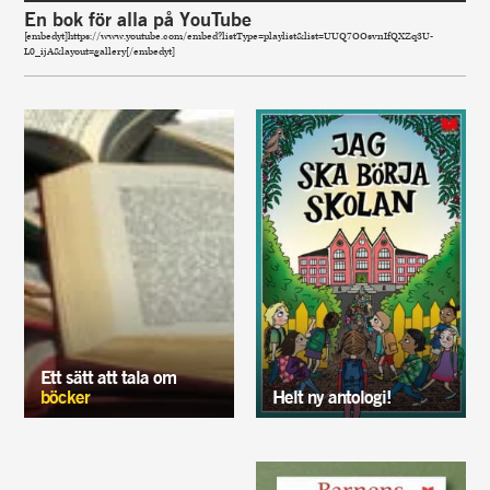
En bok för alla på YouTube
[embedyt]https://www.youtube.com/embed?listType=playlist&list=UUQ7OOsvnIfQXZq3U-
L0_ijA&layout=gallery[/embedyt]
Ett sätt att tala om
böcker
Helt ny antologi!