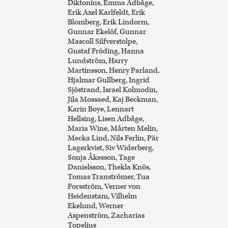
Diktonius, Emma Adbåge,
Erik Axel Karlfeldt, Erik
Blomberg, Erik Lindorm,
Gunnar Ekelöf, Gunnar
Mascoll Silfverstolpe,
Gustaf Fröding, Hanna
Lundström, Harry
Martinsson, Henry Parland,
Hjalmar Gullberg, Ingrid
Sjöstrand, Israel Kolmodin,
Jila Mossaed, Kaj Beckman,
Karin Boye, Lennart
Hellsing, Lisen Adbåge,
Maria Wine, Mårten Melin,
Mecka Lind, Nils Ferlin, Pär
Lagerkvist, Siv Widerberg,
Sonja Åkesson, Tage
Danielsson, Thekla Knös,
Tomas Tranströmer, Tua
Forsström, Verner von
Heidenstam, Vilhelm
Ekelund, Werner
Aspenström, Zacharias
Topelius