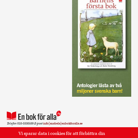
Antologier lästa av två
miljoner svenska barn!
Telefon
010-3330589
E-post
info[snabela]enbokforalla.se
Sidan använder cookies.
Läs mer
.
Vi sparar data i cookies för att förbättra din