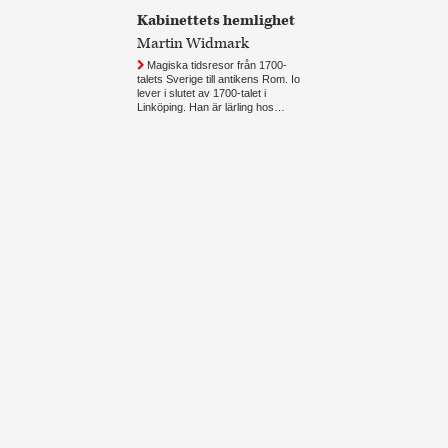
Kabinettets hemlighet
Martin Widmark
Magiska tidsresor från 1700-
talets Sverige till antikens Rom. Io
lever i slutet av 1700-talet i
Linköping. Han är lärling hos…