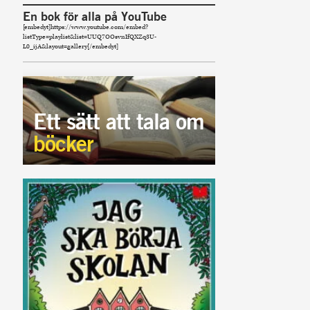
En bok för alla på YouTube
[embedyt]https://www.youtube.com/embed?
listType=playlist&list=UUQ7OOsvnIfQXZq3U-
L0_ijA&layout=gallery[/embedyt]
Ett sätt att tala om
böcker