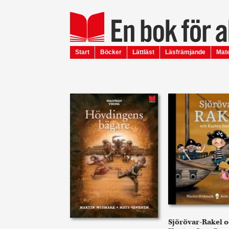
Start
Böcker
Lättläst
Läsfrämjande
Mate
Sjörövar-Rakel 