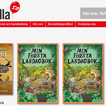
rial och handledning
Om oss
Beställningsvillkor
Kontakta oss
och