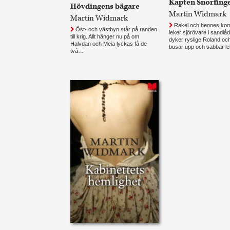
Kapten Snorfing
Hövdingens bägare
Martin Widmark
Martin Widmark
Rakel och hennes kom
Öst- och västbyn står på randen
leker sjörövare i sandlå
till krig. Allt hänger nu på om
dyker ryslige Roland oc
Halvdan och Meia lyckas få de
busar upp och sabbar 
två…