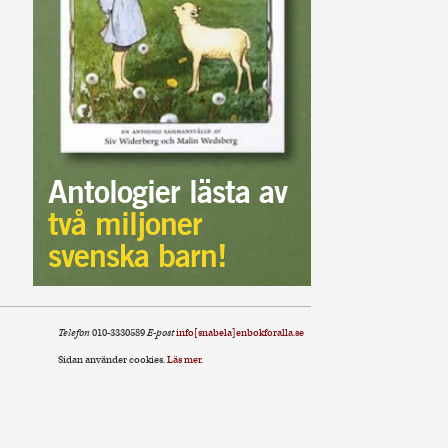
Antologier lästa av
två miljoner
svenska barn!
Telefon
010-3330589
E-post
info[snabela]enbokforalla.se
Sidan använder cookies.
Läs mer
.