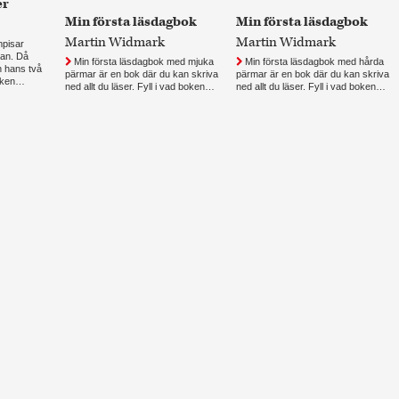
er
Min första läsdagbok
Min första läsdagbok
Martin Widmark
Martin Widmark
pisar
dan. Då
Min första läsdagbok med mjuka
Min första läsdagbok med hårda
h hans två
pärmar är en bok där du kan skriva
pärmar är en bok där du kan skriva
leken…
ned allt du läser. Fyll i vad boken…
ned allt du läser. Fyll i vad boken…