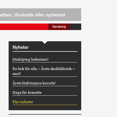
Varukorg
Nyheter
Jönköping boksatsar!
En bok för alla + Årets skolbibliotek =
sant!
Årets läsfrämjare korade!
Dags för årsmöte
Fler nyheter