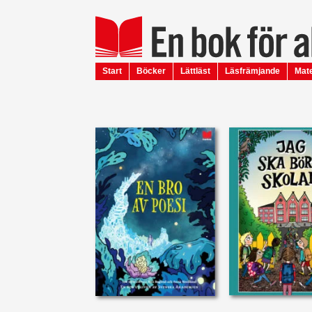
Start
Böcker
Lättläst
Läsfrämjande
Mate