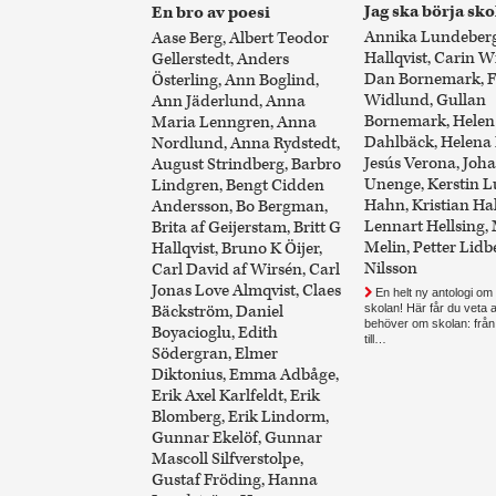
Jag ska börja sko
En bro av poesi
Annika Lundeberg,
Aase Berg, Albert Teodor
Hallqvist, Carin W
Gellerstedt, Anders
Dan Bornemark, F
Österling, Ann Boglind,
Widlund, Gullan
Ann Jäderlund, Anna
Bornemark, Helen
Maria Lenngren, Anna
Dahlbäck, Helena 
Nordlund, Anna Rydstedt,
Jesús Verona, Joh
August Strindberg, Barbro
Unenge, Kerstin 
Lindgren, Bengt Cidden
Hahn, Kristian Hal
Andersson, Bo Bergman,
Lennart Hellsing,
Brita af Geijerstam, Britt G
Melin, Petter Lidb
Hallqvist, Bruno K Öijer,
Nilsson
Carl David af Wirsén, Carl
Jonas Love Almqvist, Claes
En helt ny antologi om 
Bäckström, Daniel
skolan! Här får du veta a
behöver om skolan: från
Boyacioglu, Edith
till…
Södergran, Elmer
Diktonius, Emma Adbåge,
Erik Axel Karlfeldt, Erik
Blomberg, Erik Lindorm,
Gunnar Ekelöf, Gunnar
Mascoll Silfverstolpe,
Gustaf Fröding, Hanna