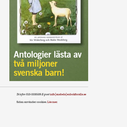
Antologier lästa av
två miljoner
svenska barn!
Telefon
010-3330589
E-post
info[snabela]enbokforalla.se
Sidan använder cookies.
Läs mer
.