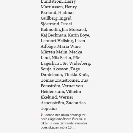
Lundström, Harry
Martinsson, Henry
Parland, Hjalmar
Gullberg, Ingrid
Sjöstrand, Israel
Kolmodin, Jila Mossaed,
Kaj Beckman, Karin Boye,
Lennart Hellsing, Lisen
Adbåge, Maria Wine,
Mårten Melin, Mecka
Lind, Nils Ferlin, Pär
Lagerkvist, Siv Widerberg,
Sonja Åkesson, Tage
Danielsson, Thekla Knös,
Tomas Tranströmer, Tua
Forsström, Verner von
Heidenstam, Vilhelm
Ekelund, Werner
Aspenström, Zacharias
Topelius
I denna helt unika antologi för
barn i lågstadieåldern låter vi 60
dikter ur den glimrande svenska
poesiskatten möta 15…