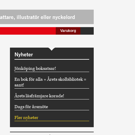
Varukorg
Nyheter
Jönköping boksatsar!
En bok för alla + Årets skolbibliotek =
sant!
Årets läsfrämjare korade!
Dags för årsmöte
Fler nyheter