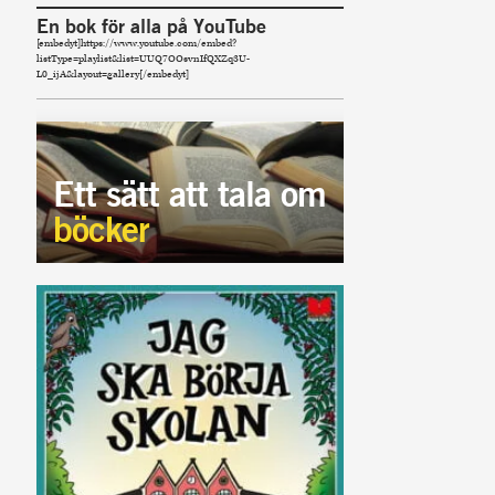
En bok för alla på YouTube
[embedyt]https://www.youtube.com/embed?
listType=playlist&list=UUQ7OOsvnIfQXZq3U-
L0_ijA&layout=gallery[/embedyt]
Ett sätt att tala om
böcker