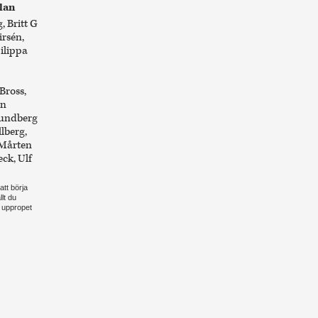
lan
 Britt G
irsén,
ilippa
Bross,
an
Lundberg
lberg,
 Mårten
eck, Ulf
att börja
llt du
 uppropet