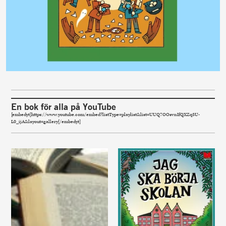
En bok för alla på YouTube
[embedyt]https://www.youtube.com/embed?listType=playlist&list=UUQ7OOsvnIfQXZq3U-
L0_ijA&layout=gallery[/embedyt]