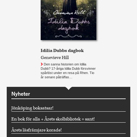
Idilia Dubbs dagbok
Genevieve Hill
Den sanna historien om Idilia
Dubb? 17-åriga Idilia Dubb försvinner
spårlöst under en resa på Rhen. Tio
år senare påträffas…
Nyheter
Jönköping boksatsar!
En bok för alla + Årets skolbibliotek = sant!
Årets läsfrämjare korade!