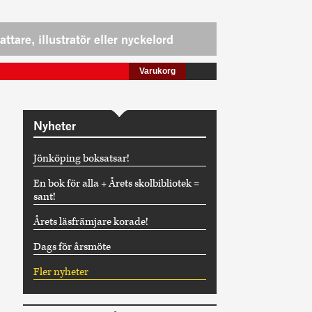
Varukorg
Nyheter
Jönköping boksatsar!
En bok för alla + Årets skolbibliotek =
sant!
Årets läsfrämjare korade!
Dags för årsmöte
Fler nyheter