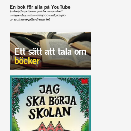
En bok för alla på YouTube
[embedyt]https://www.youtube.com/embed?
listType=playlist&list=UUQ7OOsvnIfQXZq3U-
L0_ijA&layout=gallery[/embedyt]
Ett sätt att tala om
böcker