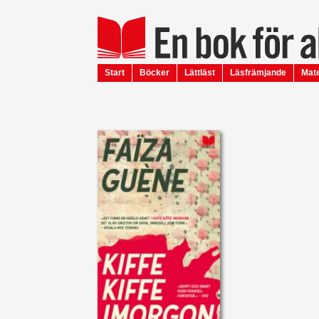
Start
Böcker
Lättläst
Läsfrämjande
Mate