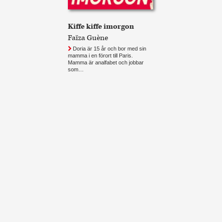
Kiffe kiffe imorgon
Faïza Guène
Doria är 15 år och bor med sin
mamma i en förort till Paris.
Mamma är analfabet och jobbar
som…