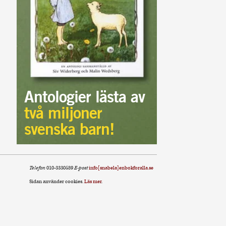
Antologier lästa av
två miljoner
svenska barn!
Telefon
010-3330589
E-post
info[snabela]enbokforalla.se
Sidan använder cookies.
Läs mer
.