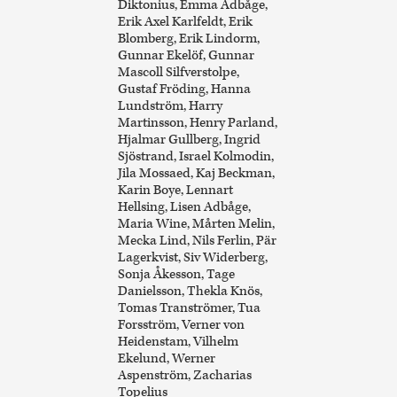
Diktonius, Emma Adbåge,
Erik Axel Karlfeldt, Erik
Blomberg, Erik Lindorm,
Gunnar Ekelöf, Gunnar
Mascoll Silfverstolpe,
Gustaf Fröding, Hanna
Lundström, Harry
Martinsson, Henry Parland,
Hjalmar Gullberg, Ingrid
Sjöstrand, Israel Kolmodin,
Jila Mossaed, Kaj Beckman,
Karin Boye, Lennart
Hellsing, Lisen Adbåge,
Maria Wine, Mårten Melin,
Mecka Lind, Nils Ferlin, Pär
Lagerkvist, Siv Widerberg,
Sonja Åkesson, Tage
Danielsson, Thekla Knös,
Tomas Tranströmer, Tua
Forsström, Verner von
Heidenstam, Vilhelm
Ekelund, Werner
Aspenström, Zacharias
Topelius