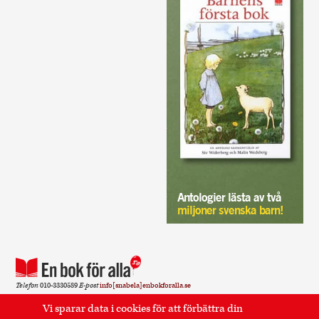
Antologier lästa av två
miljoner svenska barn!
Telefon
010-3330589
E-post
info[snabela]enbokforalla.se
Sidan använder cookies.
Läs mer
.
Vi sparar data i cookies för att förbättra din