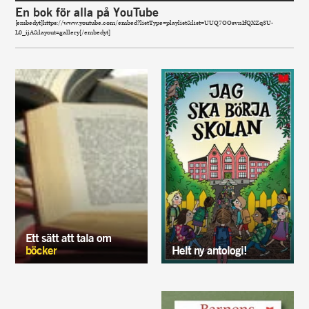
En bok för alla på YouTube
[embedyt]https://www.youtube.com/embed?listType=playlist&list=UUQ7OOsvnIfQXZq3U-
L0_ijA&layout=gallery[/embedyt]
Ett sätt att tala om
böcker
Helt ny antologi!