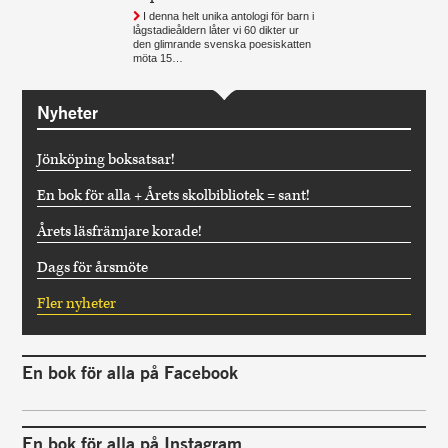
I denna helt unika antologi för barn i
lågstadieåldern låter vi 60 dikter ur
den glimrande svenska poesiskatten
möta 15…
Nyheter
Jönköping boksatsar!
En bok för alla + Årets skolbibliotek = sant!
Årets läsfrämjare korade!
Dags för årsmöte
Fler nyheter
En bok för alla på Facebook
En bok för alla på Instagram