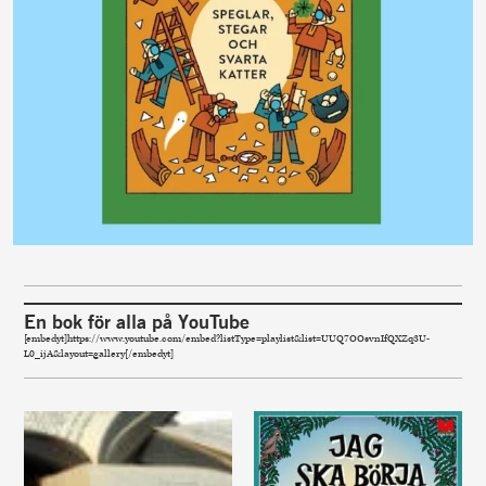
En bok för alla på YouTube
[embedyt]https://www.youtube.com/embed?listType=playlist&list=UUQ7OOsvnIfQXZq3U-
L0_ijA&layout=gallery[/embedyt]