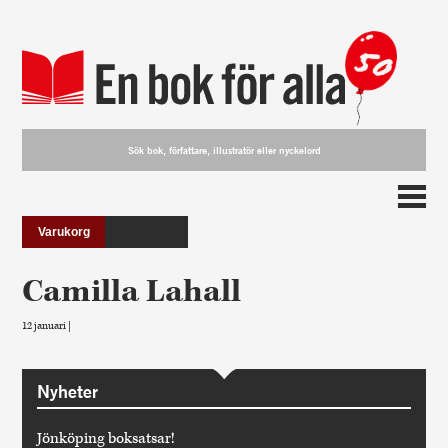
Varukorg
Camilla Lahall
12 januari |
Nyheter
Jönköping boksatsar!