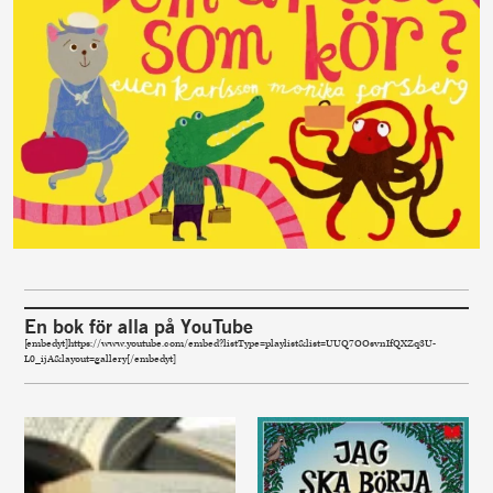
En bok för alla på YouTube
[embedyt]https://www.youtube.com/embed?listType=playlist&list=UUQ7OOsvnIfQXZq3U-
L0_ijA&layout=gallery[/embedyt]