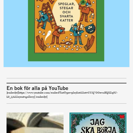
En bok för alla på YouTube
[embedyt]https://www.youtube.com/embed?listType=playlist&list=UUQ7OOsvnIfQXZq3U-
L0_ijA&layout=gallery[/embedyt]