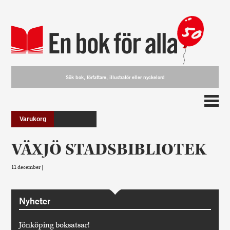
Varukorg
VÄXJÖ STADSBIBLIOTEK
11 december |
Nyheter
Jönköping boksatsar!