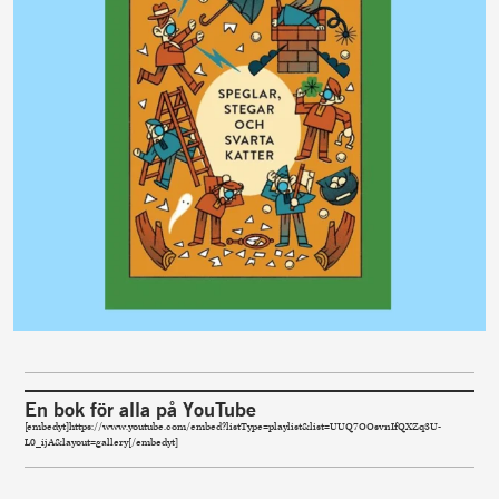
En bok för alla på YouTube
[embedyt]https://www.youtube.com/embed?listType=playlist&list=UUQ7OOsvnIfQXZq3U-
L0_ijA&layout=gallery[/embedyt]