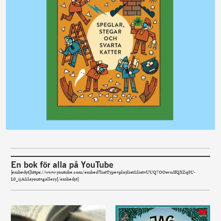
En bok för alla på YouTube
[embedyt]https://www.youtube.com/embed?listType=playlist&list=UUQ7OOsvnIfQXZq3U-
L0_ijA&layout=gallery[/embedyt]