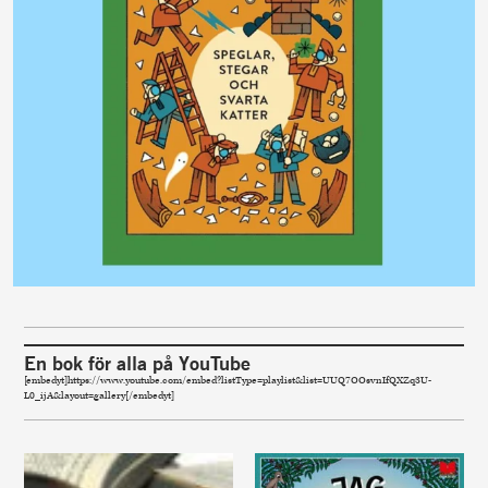
En bok för alla på YouTube
[embedyt]https://www.youtube.com/embed?listType=playlist&list=UUQ7OOsvnIfQXZq3U-
L0_ijA&layout=gallery[/embedyt]