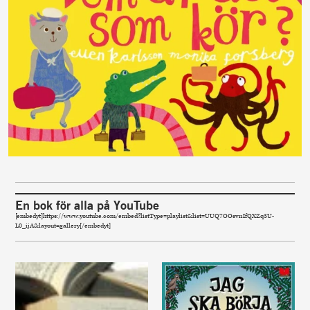
En bok för alla på YouTube
[embedyt]https://www.youtube.com/embed?listType=playlist&list=UUQ7OOsvnIfQXZq3U-
L0_ijA&layout=gallery[/embedyt]