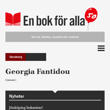
Varukorg
Georgia Fantidou
8 januari |
Nyheter
Jönköping boksatsar!