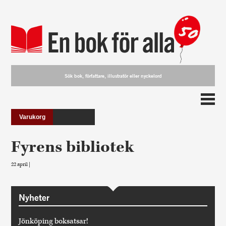
Varukorg
Fyrens bibliotek
22 april |
Nyheter
Jönköping boksatsar!