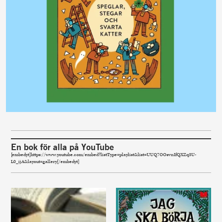
En bok för alla på YouTube
[embedyt]https://www.youtube.com/embed?listType=playlist&list=UUQ7OOsvnIfQXZq3U-
L0_ijA&layout=gallery[/embedyt]