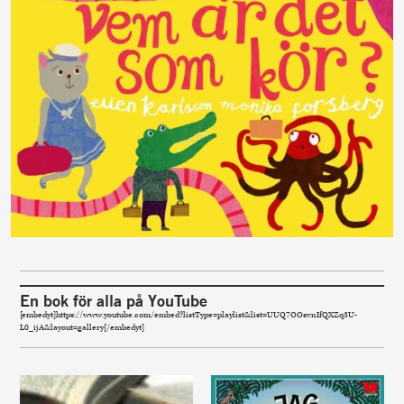
En bok för alla på YouTube
[embedyt]https://www.youtube.com/embed?listType=playlist&list=UUQ7OOsvnIfQXZq3U-
L0_ijA&layout=gallery[/embedyt]