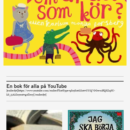
En bok för alla på YouTube
[embedyt]https://www.youtube.com/embed?listType=playlist&list=UUQ7OOsvnIfQXZq3U-
L0_ijA&layout=gallery[/embedyt]