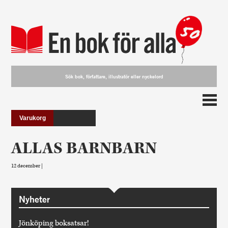
Varukorg
ALLAS BARNBARN
12 december |
Nyheter
Jönköping boksatsar!