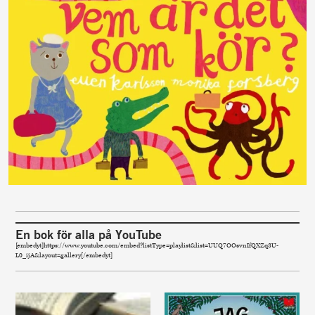
En bok för alla på YouTube
[embedyt]https://www.youtube.com/embed?listType=playlist&list=UUQ7OOsvnIfQXZq3U-
L0_ijA&layout=gallery[/embedyt]