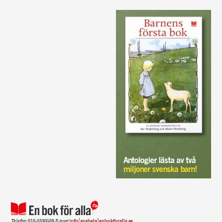
Antologier lästa av två
miljoner svenska barn!
Telefon
010-3330589
E-post
info[snabela]enbokforalla.se