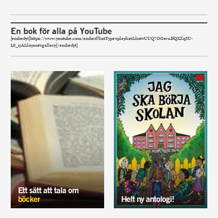
En bok för alla på YouTube
[embedyt]https://www.youtube.com/embed?listType=playlist&list=UUQ7OOsvnIfQXZq3U-
L0_ijA&layout=gallery[/embedyt]
Ett sätt att tala om
böcker
Helt ny antologi!