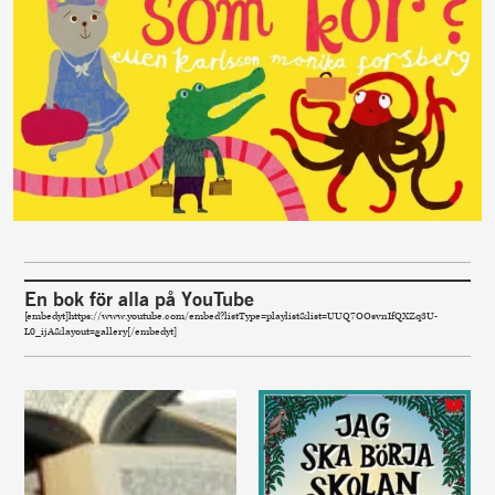
En bok för alla på YouTube
[embedyt]https://www.youtube.com/embed?listType=playlist&list=UUQ7OOsvnIfQXZq3U-
L0_ijA&layout=gallery[/embedyt]