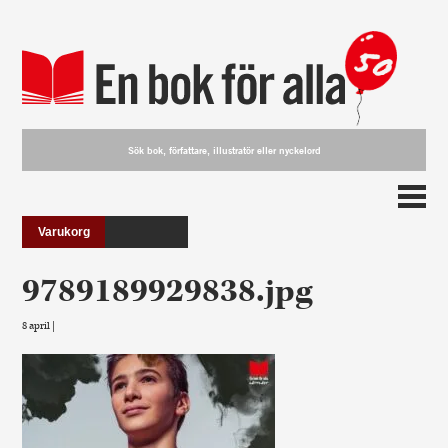
Varukorg
9789189929838.jpg
8 april |