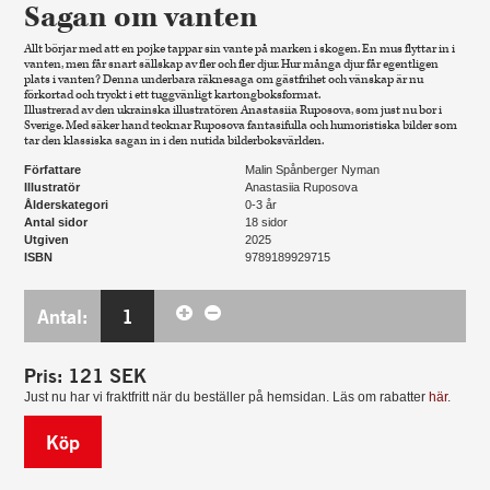
Sagan om vanten
Allt börjar med att en pojke tappar sin vante på marken i skogen. En mus flyttar in i
vanten, men får snart sällskap av fler och fler djur. Hur många djur får egentligen
plats i vanten? Denna underbara räknesaga om gästfrihet och vänskap är nu
förkortad och tryckt i ett tuggvänligt kartongboksformat.
Illustrerad av den ukrainska illustratören Anastasiia Ruposova, som just nu bor i
Sverige. Med säker hand tecknar Ruposova fantasifulla och humoristiska bilder som
tar den klassiska sagan in i den nutida bilderboksvärlden.
Författare
Malin Spånberger Nyman
Illustratör
Anastasiia Ruposova
Ålderskategori
0-3 år
Antal sidor
18 sidor
Utgiven
2025
ISBN
9789189929715
Antal:
1
Pris:
121
SEK
Just nu har vi fraktfritt när du beställer på hemsidan. Läs om rabatter
här
.
Köp