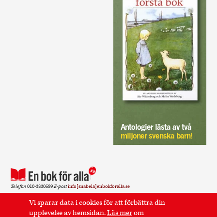
Antologier lästa av två
miljoner svenska barn!
Telefon
010-3330589
E-post
info[snabela]enbokforalla.se
Sidan använder cookies.
Läs mer
.
Vi sparar data i cookies för att förbättra din
upplevelse av hemsidan.
Läs mer
om
Postadress
En bok för alla Kaptensgatan 6 114 57