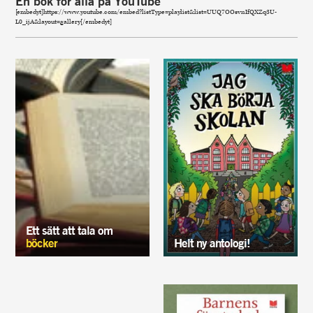
En bok för alla på YouTube
[embedyt]https://www.youtube.com/embed?listType=playlist&list=UUQ7OOsvnIfQXZq3U-
L0_ijA&layout=gallery[/embedyt]
Ett sätt att tala om
böcker
Helt ny antologi!