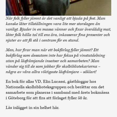
När folk fyller jämnt är det vanligt att bjuda på fest. Man
kanske låter tillställningen vara lite mer storslagen än
vanligt. Bjuder in en massa vänner och fixar överdådig mat,
låter folk hålla tal till ens ära, inkasserar fina presenter och
njuter av att få stå i centrum för en stund.
Men, hur firar man när ett bokförlag fyller jämnt? Ett
bokförlag som dessutom inte har fokus på vinstutdelning
utan på läsfrämjande insatser och samarbeten? Man
vänder sig till de som jobbar för skolbibliotekarierna –
några av våra allra viktigaste läsfrämjare – såklart!
En bok för allas VD, Elin Lucassi, gästbloggar hos
Nationella skolbiblioteksgruppen och berättar om det
samarbete som planeras i samband med årets bokmässa
i Göteborg för att fira att förlaget fyller 50 år.
Läs inlägget in sin helhet här.