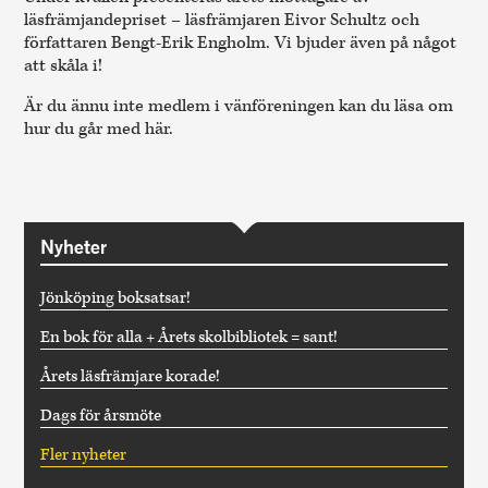
läsfrämjandepriset – läsfrämjaren Eivor Schultz och
författaren Bengt-Erik Engholm. Vi bjuder även på något
att skåla i!
Är du ännu inte medlem i vänföreningen kan du
läsa om
hur du går med här.
Nyheter
Jönköping boksatsar!
En bok för alla + Årets skolbibliotek = sant!
Årets läsfrämjare korade!
Dags för årsmöte
Fler nyheter