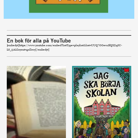
En bok för alla på YouTube
[embedyt]https://www.youtube.com/embed?listType=playlist&list=UUQ7OOsvnIfQXZq3U-
L0_ijA&layout=gallery[/embedyt]