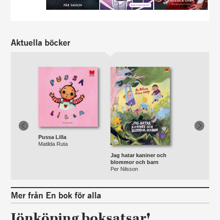
Aktuella böcker
Previous
Next
Pussa Lilla
Matilda Ruta
Jag hatar kaniner och
blommor och barn
Per Nilsson
Mer från En bok för alla
Jönköping boksatsar!