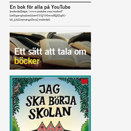
En bok för alla på YouTube
[embedyt]https://www.youtube.com/embed?
listType=playlist&list=UUQ7OOsvnIfQXZq3U-
L0_ijA&layout=gallery[/embedyt]
Ett sätt att tala om
böcker