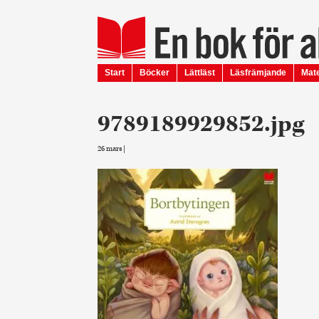
Start
Böcker
Lättläst
Läsfrämjande
Mate
9789189929852.jpg
26 mars |