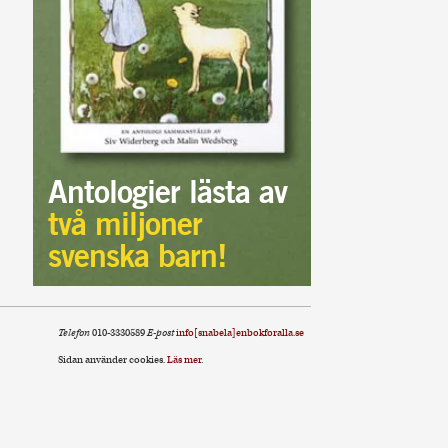
Antologier lästa av
två miljoner
svenska barn!
Telefon
010-3330589
E-post
info[snabela]enbokforalla.se
Sidan använder cookies.
Läs mer
.