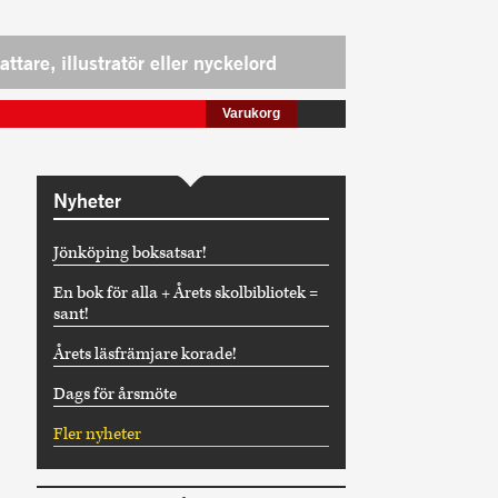
Varukorg
Nyheter
Jönköping boksatsar!
En bok för alla + Årets skolbibliotek =
sant!
Årets läsfrämjare korade!
Dags för årsmöte
Fler nyheter