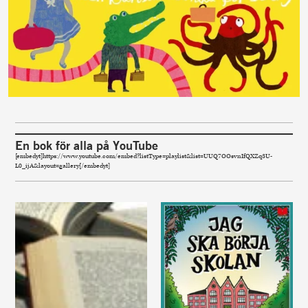
En bok för alla på YouTube
[embedyt]https://www.youtube.com/embed?listType=playlist&list=UUQ7OOsvnIfQXZq3U-
L0_ijA&layout=gallery[/embedyt]