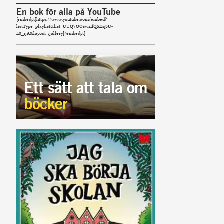
En bok för alla på YouTube
[embedyt]https://www.youtube.com/embed?
listType=playlist&list=UUQ7OOsvnIfQXZq3U-
L0_ijA&layout=gallery[/embedyt]
Ett sätt att tala om
böcker