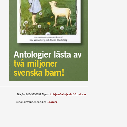
Antologier lästa av
två miljoner
svenska barn!
Telefon
010-3330589
E-post
info[snabela]enbokforalla.se
Sidan använder cookies.
Läs mer
.