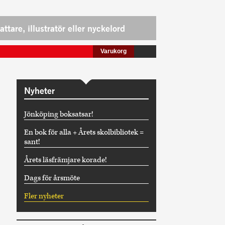
Varukorg
Nyheter
Jönköping boksatsar!
En bok för alla + Årets skolbibliotek =
sant!
Årets läsfrämjare korade!
Dags för årsmöte
Fler nyheter