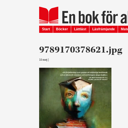
Start
Böcker
Lättläst
Läsfrämjande
Mate
9789170378621.jpg
15 maj |