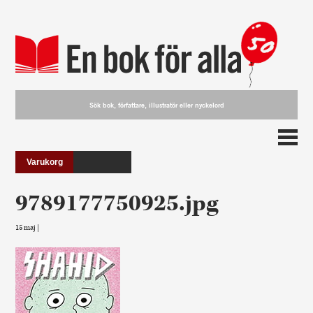
Varukorg
9789177750925.jpg
15 maj |