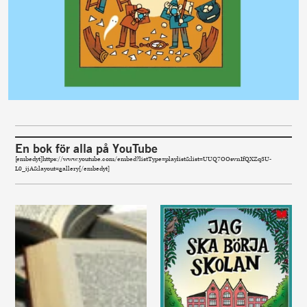
En bok för alla på YouTube
[embedyt]https://www.youtube.com/embed?listType=playlist&list=UUQ7OOsvnIfQXZq3U-
L0_ijA&layout=gallery[/embedyt]