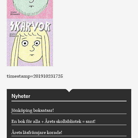
timestamp=201910231725
Nyheter
Jönköping boksatsar!
En bok för alla + Årets skolbibliotek = sant!
Årets läsfrämjare korade!