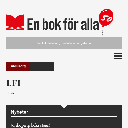
Varukorg
LFI
18 juli |
Nyheter
Jönköping boksatsar!