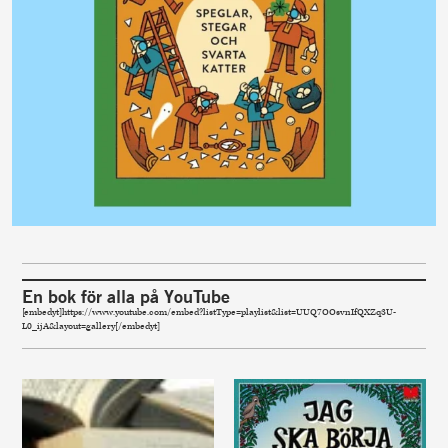
En bok för alla på YouTube
[embedyt]https://www.youtube.com/embed?listType=playlist&list=UUQ7OOsvnIfQXZq3U-
L0_ijA&layout=gallery[/embedyt]