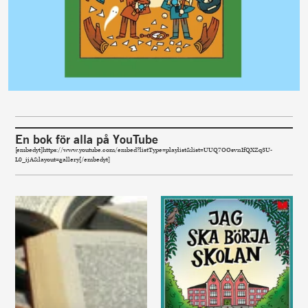
En bok för alla på YouTube
[embedyt]https://www.youtube.com/embed?listType=playlist&list=UUQ7OOsvnIfQXZq3U-
L0_ijA&layout=gallery[/embedyt]