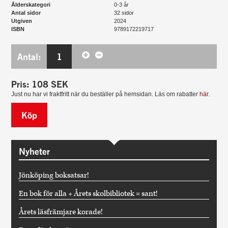
Ålderskategori
0-3 år
Antal sidor
32 sidor
Utgiven
2024
ISBN
9789172219717
Antal:
1
Pris:
108
SEK
Just nu har vi fraktfritt när du beställer på hemsidan. Läs om rabatter
här
.
Köp
Nyheter
Jönköping boksatsar!
En bok för alla + Årets skolbibliotek = sant!
Årets läsfrämjare korade!