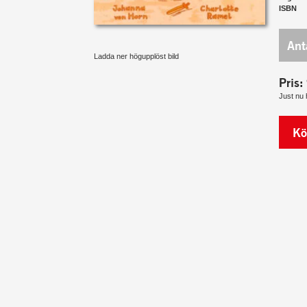
ISBN
Ant
Ladda ner högupplöst bild
Pris:
Just nu 
Kö