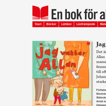
Start
Böcker
Lättläst
Läsfrämjande
Mate
Jag
Det ä
Allan
mammo
femma
till 
Johan
starka
Författ
Illustra
Åldersk
Antal s
Utgive