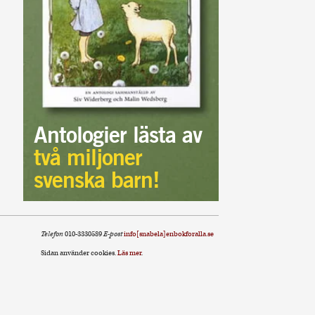
Antologier lästa av
två miljoner
svenska barn!
Telefon
010-3330589
E-post
info[snabela]enbokforalla.se
Sidan använder cookies.
Läs mer
.