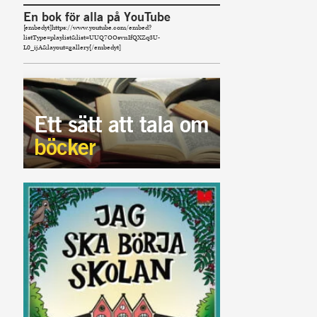
En bok för alla på YouTube
[embedyt]https://www.youtube.com/embed?
listType=playlist&list=UUQ7OOsvnIfQXZq3U-
L0_ijA&layout=gallery[/embedyt]
Ett sätt att tala om
böcker