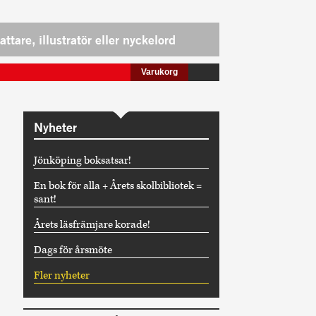
Varukorg
Nyheter
Jönköping boksatsar!
En bok för alla + Årets skolbibliotek =
sant!
Årets läsfrämjare korade!
Dags för årsmöte
Fler nyheter