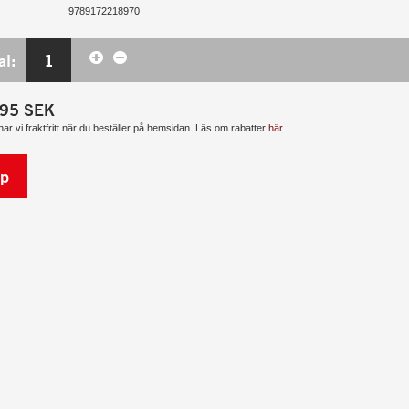
9789172218970
al:
1
95
SEK
har vi fraktfritt när du beställer på hemsidan. Läs om rabatter
här
.
p