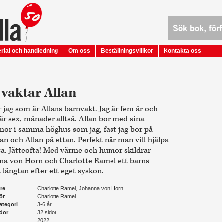
rial och handledning
Om oss
Beställningsvillkor
Kontakta oss
 vaktar Allan
r jag som är Allans barnvakt. Jag är fem år och
 är sex, månader alltså. Allan bor med sina
r i samma höghus som jag, fast jag bor på
n och Allan på ettan. Perfekt när man vill hjälpa
ofta. Jätteofta! Med värme och humor skildrar
na von Horn och Charlotte Ramel ett barns
 längtan efter ett eget syskon.
are
Charlotte Ramel, Johanna von Horn
tör
Charlotte Ramel
ategori
3-6 år
idor
32 sidor
n
2022