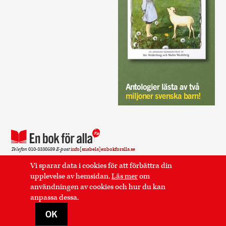
Antologier lästa av två
miljoner svenska barn!
Telefon
010-3330589
E-post
info[snabela]enbokforalla.se
Sidan använder cookies.
Läs mer
.
Vi sparar data i cookies för att förbättra din
upplevelse av hemsidan.
Läs mer
om
Postadress
En bok för alla Kaptensgatan 6 114 57
användningen av cookies och hur du kan
Stockholm
anpassa dessa.
OK