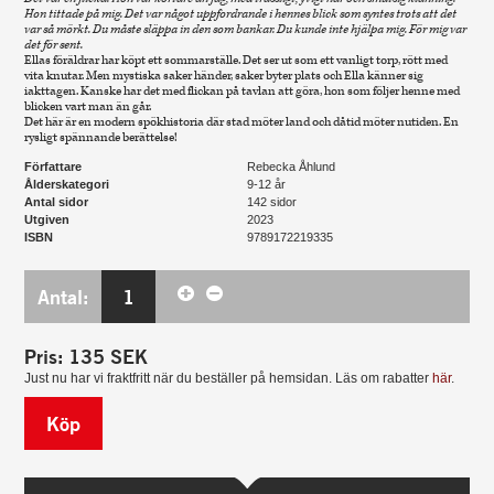
Hon tittade på mig. Det var något uppfordrande i hennes blick som syntes trots att det
var så mörkt. Du måste släppa in den som bankar. Du kunde inte hjälpa mig. För mig var
det för sent.
Ellas föräldrar har köpt ett sommarställe. Det ser ut som ett vanligt torp, rött med
vita knutar. Men mystiska saker händer, saker byter plats och Ella känner sig
iakttagen. Kanske har det med flickan på tavlan att göra, hon som följer henne med
blicken vart man än går.
Det här är en modern spökhistoria där stad möter land och dåtid möter nutiden. En
rysligt spännande berättelse!
Författare
Rebecka Åhlund
Ålderskategori
9-12 år
Antal sidor
142 sidor
Utgiven
2023
ISBN
9789172219335
Antal:
1
Pris:
135
SEK
Just nu har vi fraktfritt när du beställer på hemsidan. Läs om rabatter
här
.
Köp