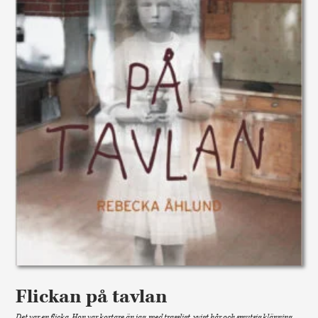
Flickan på tavlan
Det var en flicka. Hon var kortare än jag, med trassligt, yvigt hår och smutsig klänning.