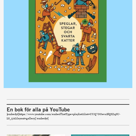
En bok för alla på YouTube
[embedyt]https://www.youtube.com/embed?listType=playlist&list=UUQ7OOsvnIfQXZq3U-
L0_ijA&layout=gallery[/embedyt]