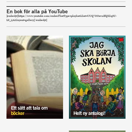
En bok för alla på YouTube
[embedyt]https://www.youtube.com/embed?listType=playlist&list=UUQ7OOsvnIfQXZq3U-
L0_ijA&layout=gallery[/embedyt]
Ett sätt att tala om
böcker
Helt ny antologi!