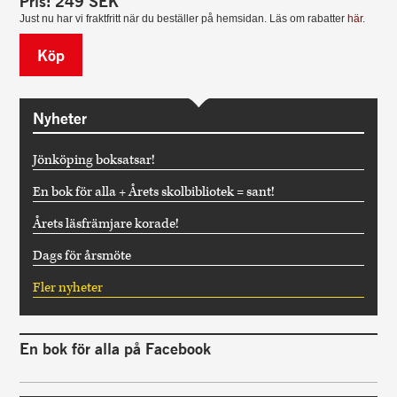
Pris:
249
SEK
Just nu har vi fraktfritt när du beställer på hemsidan. Läs om rabatter
här
.
Köp
Nyheter
Jönköping boksatsar!
En bok för alla + Årets skolbibliotek = sant!
Årets läsfrämjare korade!
Dags för årsmöte
Fler nyheter
En bok för alla på Facebook