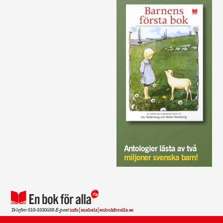
Antologier lästa av två
miljoner svenska barn!
Telefon
010-3330589
E-post
info[snabela]enbokforalla.se