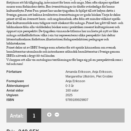
förtjänar att bli tillgänglig, inte minst för barn och unga. Men ofta skapar språket
murar som förhindrar detta. Bra översättningar är därför ovärderliga för barns
kulturutbyte. Peter Pan-priset har under tjugofem år hjälpt till att belysa detta i
Sverige, genom att belöna kvalitativa översättningar av goda böcker. Varje år delas
priset ut till en översatt barn- och ungdomsbok, ofta från ett mindre välkänt språk-
eller kulturområde som tidigare varit obekant för många. Priset har gått till text- och
bildmakare från alla världsdelar, böcker som i praktiken raserat kulturgränser och
öppnat nya perspektiv. De tjugofem vinnande titlarna har nu lästs på nytt av lika
många artikelförfattare, vilka i sin tur representerar olika perspektiv: här deltar
litteraturforskare, författare, illustratörer, förlagsredaktörer, pedagoger och
bibliotekarier.
Priset delas ut av IBBY Sverige som arbetar för att sprida kännedom om svensk
barnlitteratur utomlands och introducera utländsk barnlitteratur i Sverige genom
IBBYs nätverk i drygt 80-tal länder.
Vi hoppas att alla via antologins textläsningar får bege sig på en perspektivrik resa i
tid och rum!
Författare
Amanda Eriksson, Anja Eriksson,
Margaretha Ullström, Piet Grobler
Formgivare
Anja Eriksson
Ålderskategori
0-3 år
Antal sidor
160 sidor
Utgiven
2025
ISBN
9789189929807
Antal:
1