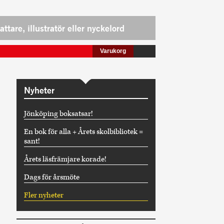
Varukorg
Nyheter
Jönköping boksatsar!
En bok för alla + Årets skolbibliotek =
sant!
Årets läsfrämjare korade!
Dags för årsmöte
Fler nyheter