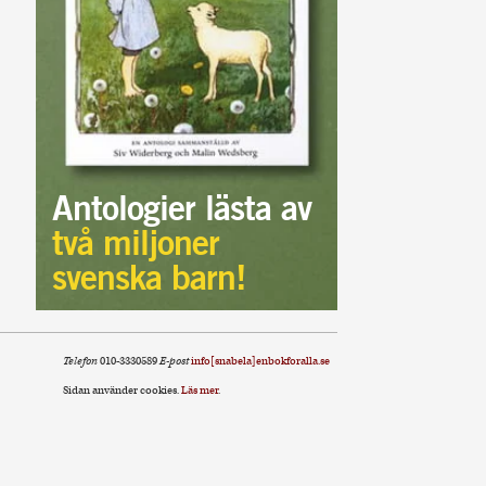
Antologier lästa av
två miljoner
svenska barn!
Telefon
010-3330589
E-post
info[snabela]enbokforalla.se
Sidan använder cookies.
Läs mer
.