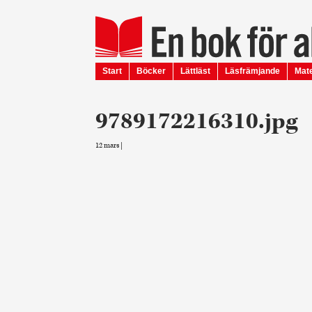
Start
Böcker
Lättläst
Läsfrämjande
Mate
9789172216310.jpg
12 mars |