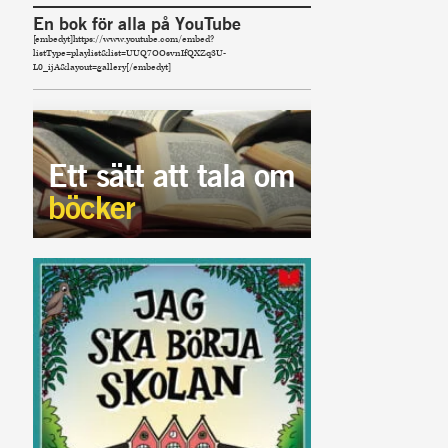
En bok för alla på YouTube
[embedyt]https://www.youtube.com/embed?
listType=playlist&list=UUQ7OOsvnIfQXZq3U-
L0_ijA&layout=gallery[/embedyt]
Ett sätt att tala om
böcker